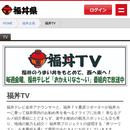
HOME
福丼企画
福丼TV
TV
福丼TV
福井テレビ金井アナウンサーと、福丼ＴＶ桑原リポーターが福丼カ
ーに乗って福井県内のお勧め丼を食べるドライブに出発！ 単なるグ
ルメ紹介番組にとどまらず、途中お勧めの観光スポットにも立ち寄
り、地域の魅力も紹介！ 福丼県プロジェクトの提唱する「丼ツーリ
ズム」を本番組を通して県民のみなさんにお伝えしていきます。