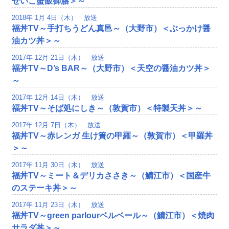
せいこ蟹飯御膳＞～
2018年 1月 4日（木） 放送
福丼TV～手打ちうどん真邑～（大野市）＜ぶっかけ醤
油カツ丼＞～
2017年 12月 21日（木） 放送
福丼TV～D’s BAR～（大野市）＜天空の醤油カツ丼＞
～
2017年 12月 14日（木） 放送
福丼TV～そば処にしき～（敦賀市）＜特製天丼＞～
2017年 12月 7日（木） 放送
福丼TV～赤レンガ 生け簀の甲羅～（敦賀市）＜甲羅丼
＞～
2017年 11月 30日（木） 放送
福丼TV～ミート＆デリカささき～（鯖江市）＜国産牛
のステーキ丼＞～
2017年 11月 23日（木） 放送
福丼TV～green parlourベルベール～（鯖江市）＜焼肉
サラダ丼＞～