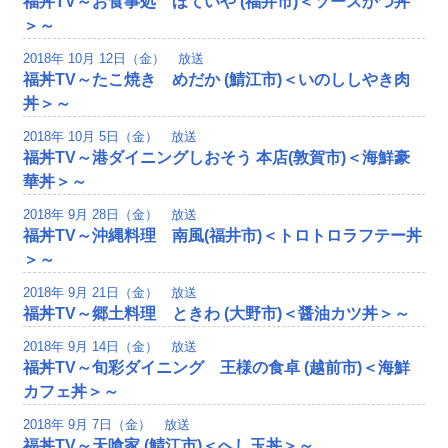
福丼TV～お食事処 ほていや (福井市)＜ソースかつ丼
＞～
2018年 10月 12日（金） 放送
福丼TV～たこ焼き めだか (鯖江市)＜いのししやき肉
丼＞～
2018年 10月 5日（金） 放送
福丼TV～港ダイニングしおそう 本店(敦賀市)＜海鮮豪
華丼＞～
2018年 9月 28日（金） 放送
福丼TV～沖縄料理 南風(福井市)＜トロトロラフテー丼
＞～
2018年 9月 21日（金） 放送
福丼TV～郷土料理 ときわ (大野市)＜醤油カツ丼＞～
2018年 9月 14日（金） 放送
福丼TV～旬彩ダイニング 王様の食卓 (越前市)＜海鮮
カフェ丼＞～
2018年 9月 7日（金） 放送
福丼TV～天喰家 (鯖江市)＜へし玉丼＞～