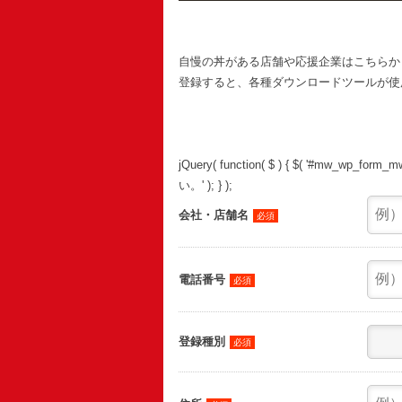
自慢の丼がある店舗や応援企業はこちらか
登録すると、各種ダウンロードツールが使
jQuery( function( $ ) { $( '#mw_wp_form_mw-wp-form-180 select option[value=""]' ) .html( '選択してくださ
い。' ); } );
会社・店舗名
必須
電話番号
必須
登録種別
必須