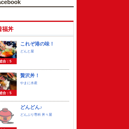
acebook
着福丼
これぞ港の味！
どんと屋
総合：5
贅沢丼！
やまに水産
総合：5
どんどん♪
どんぶり専科 丼々屋