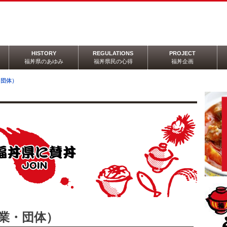
HISTORY
REGULATIONS
PROJECT
福丼県のあゆみ
福丼県民の心得
福丼企画
・団体）
業・団体）