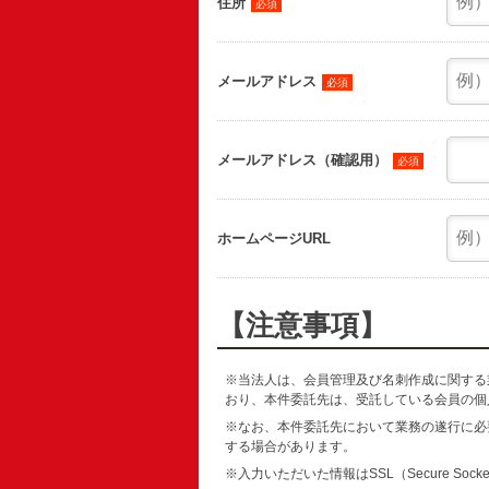
住所
必須
メールアドレス
必須
メールアドレス（確認用）
必須
ホームページURL
【注意事項】
※当法人は、会員管理及び名刺作成に関する
おり、本件委託先は、受託している会員の個
※なお、本件委託先において業務の遂行に必
する場合があります。
※入力いただいた情報はSSL（Secure So