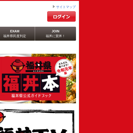
サイトマップ
EXAM
JOIN
福丼県民度判定
福丼に賛丼！