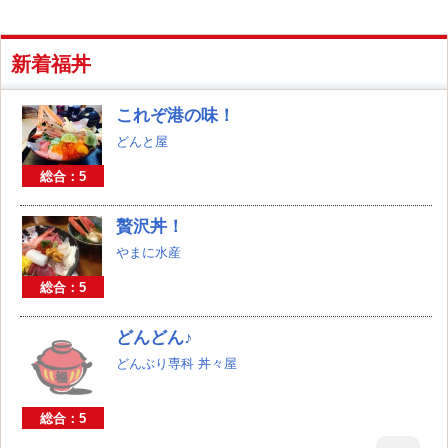
新着福丼
これぞ港の味！
どんと屋
総合：5
贅沢丼！
やまに水産
総合：5
どんどん♪
どんぶり専科 丼々屋
総合：5