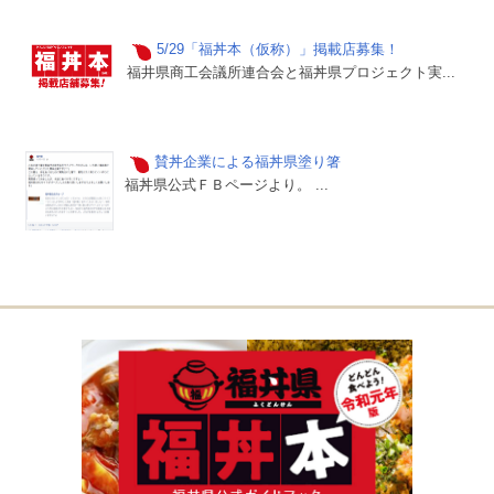
5/29「福丼本（仮称）」掲載店募集！
福井県商工会議所連合会と福丼県プロジェクト実...
賛丼企業による福丼県塗り箸
福丼県公式ＦＢページより。 ...