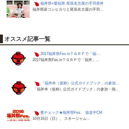
福丼県×愛知県 尾張名古屋の手羽煮丼
福井県産コシヒカリと尾張名古屋の手羽...
オススメ記事一覧
2017福丼県Fes.inＴＧＲＰで「福…
2017福丼県Fes.inＴＧＲＰで「福丼」...
「福丼本（仮称）公式ガイドブック」の参加…
「福丼本（仮称）公式ガイドブック」の参加・掲...
要チェック★福丼県Fes. 放送中CM
10月16日（日）、 スキージャム...