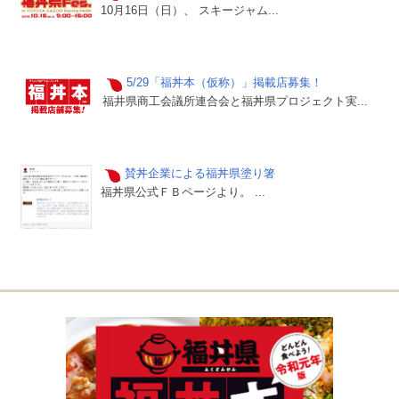
10月16日（日）、 スキージャム...
5/29「福丼本（仮称）」掲載店募集！
福井県商工会議所連合会と福丼県プロジェクト実...
賛丼企業による福丼県塗り箸
福丼県公式ＦＢページより。 ...