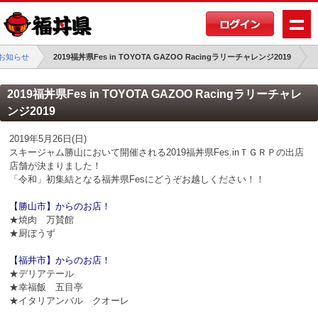
お知らせ
2019福丼県Fes in TOYOTA GAZOO Racingラリーチャレンジ2019
2019福丼県Fes in TOYOTA GAZOO Racingラリーチャレ
ンジ2019
2019年5月26日(日)
スキージャム勝山において開催される2019福丼県Fes.inＴＧＲＰの出店
店舗が決まりました！
「令和」初集結となる福丼県Fesにどうぞお越しください！！
【勝山市】からのお店！
★焼肉 万賛館
★厨ぼうず
【福井市】からのお店！
★デリアテール
★幸福飯 五目亭
★イタリアンバル クオーレ