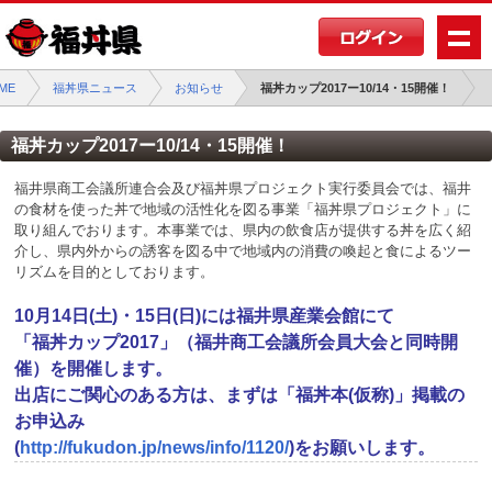
ME
福丼県ニュース
お知らせ
福丼カップ2017ー10/14・15開催！
福丼カップ2017ー10/14・15開催！
福井県商工会議所連合会及び福丼県プロジェクト実行委員会では、福井
の食材を使った丼で地域の活性化を図る事業「福丼県プロジェクト」に
取り組んでおります。本事業では、県内の飲食店が提供する丼を広く紹
介し、県内外からの誘客を図る中で地域内の消費の喚起と食によるツー
リズムを目的としております。
10月14日(土)・15日(日)には福井県産業会館にて
「福丼カップ2017」（福井商工会議所会員大会と同時開
催）を開催します。
出店にご関心のある方は、まずは「福丼本(仮称)」掲載の
お申込み
(
http://fukudon.jp/news/info/1120/
)をお願いします。