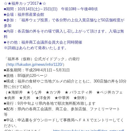
☆★福丼カップ2017★☆
■期間：10月14日(土)～15日(日) 午前10時～午後4時頃
■会場：福井県産業会館
■参加：「福丼ウェブ投票」で各分野の上位入賞店舗など50店舗程度が
参加
■内容：各店舗の丼をその場で購入し召し上がって頂けます。入場は無
料
■その他：福井商工会議所会員大会と同時開催
※詳細はあらためて発表いたします。
「福丼本（仮称）公式ガイドブック」の発行
（
http://fukudon.jp/news/info/1120/
）
■募集期間：平成29年4月1日～5月31日
■規格：B5版約120ページ
■構成：福井の食材やご当地グルメの紹介とともに、300店舗の丼を10分
野に分けて紹介。
（★海鮮丼 ★うな丼 ★カツ丼 ★ バラエティ丼 ★ベジ丼カフェ
★肉丼 ★天丼 ★洋食丼 ★中華丼 ★卵丼）
■発行：9月中旬より県内各地で順次無料配布致します
■配布：県内の各商工会議所、商工会、参加店舗、ファミリーマート
等
■申込：申込書をダウンロードして事務局へＦＡＸでエントリーしてく
ださい。