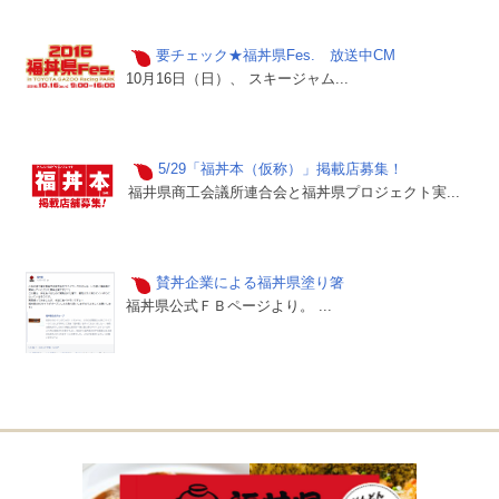
要チェック★福丼県Fes. 放送中CM
10月16日（日）、 スキージャム...
5/29「福丼本（仮称）」掲載店募集！
福井県商工会議所連合会と福丼県プロジェクト実...
賛丼企業による福丼県塗り箸
福丼県公式ＦＢページより。 ...