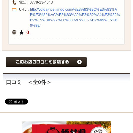
電話：
0778-23-4643
URL：
http://volga-rice.jimdo.com/%E3%83%9C%E3%83%A
B%E3%82%AC%E3%83%A9%E3%82%A4%E3%82%
B9%E5%BA%97%E8%88%97/%E5%B2%A9%E5%8
0%89/
0
口コミ ＜全
0
件＞