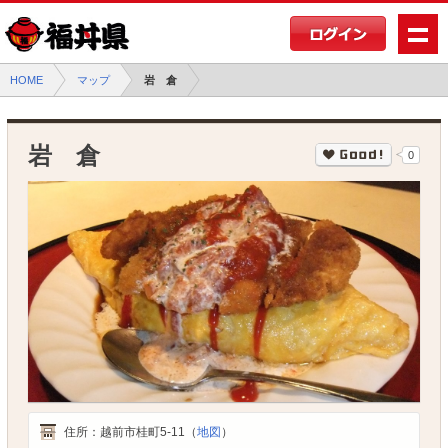
HOME
マップ
岩 倉
岩 倉
0
住所：
越前市桂町5-11（
地図
）