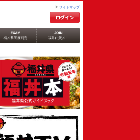
サイトマップ
EXAM
JOIN
福丼県民度判定
福丼に賛丼！