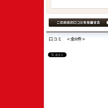
口コミ ＜全
0
件＞