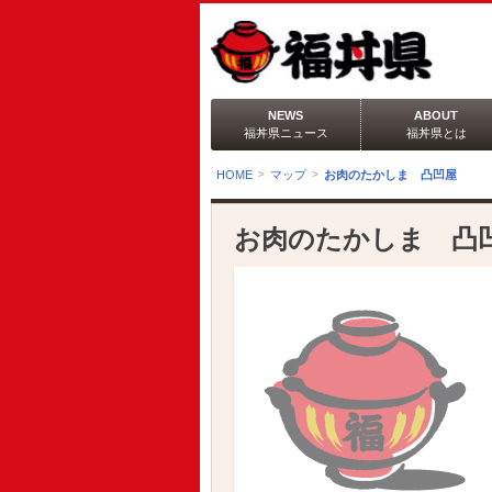
NEWS
ABOUT
福丼県ニュース
福丼県とは
HOME
マップ
お肉のたかしま 凸凹屋
お肉のたかしま 凸