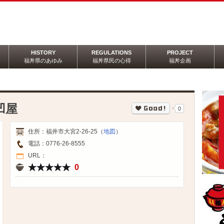
HISTORY
REGULATIONS
PROJECT
福丼県のあゆみ
福丼県民の心得
福丼企画
凹屋
0
住所：
福井市大宮2‐26‐25（
地図
）
電話：
0776-26-8555
URL：
0