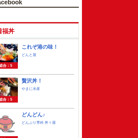
acebook
着福丼
これぞ港の味！
どんと屋
総合：5
贅沢丼！
やまに水産
総合：5
どんどん♪
どんぶり専科 丼々屋