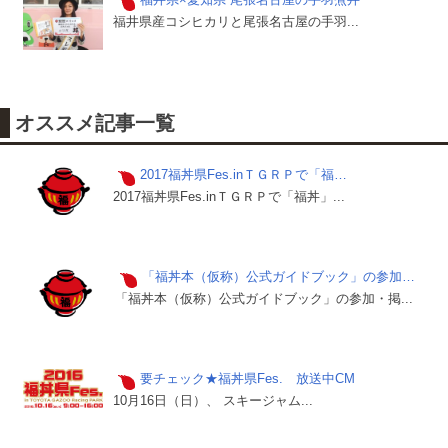
福井県産コシヒカリと尾張名古屋の手羽...
オススメ記事一覧
2017福丼県Fes.inＴＧＲＰで「福…
2017福丼県Fes.inＴＧＲＰで「福丼」...
「福丼本（仮称）公式ガイドブック」の参加…
「福丼本（仮称）公式ガイドブック」の参加・掲...
要チェック★福丼県Fes. 放送中CM
10月16日（日）、 スキージャム...