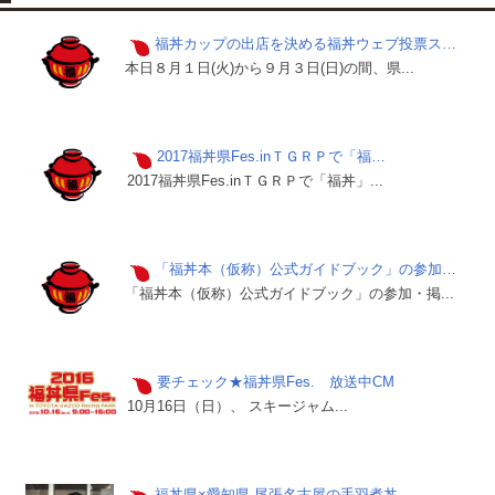
福丼カップの出店を決める福丼ウェブ投票ス…
本日８月１日(火)から９月３日(日)の間、県...
2017福丼県Fes.inＴＧＲＰで「福…
2017福丼県Fes.inＴＧＲＰで「福丼」...
「福丼本（仮称）公式ガイドブック」の参加…
「福丼本（仮称）公式ガイドブック」の参加・掲...
要チェック★福丼県Fes. 放送中CM
10月16日（日）、 スキージャム...
福丼県×愛知県 尾張名古屋の手羽煮丼