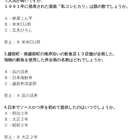
で人気が高いですが、
１９９１年に発表された楽曲「私コシヒカリ」は誰の歌でしょうか。
Ａ：林屋こん平
Ｂ：米米CLUB
Ｃ：五木ひろし
答え：Ｂ 米米CLUB
3.越前町・南越前町の海岸沿いの飲食店１３店舗が企画した、
地物の鮮魚を使用した丼企画の名称はどれでしょうか。
Ａ：浜の活丼
Ｂ：日本海鮮丼
Ｃ：越前丼倶楽部
答え：Ａ 浜の活丼
4.日本でソースかつ丼を初めて提供したのはいつでしょうか。
Ａ：明治２年
Ｂ：大正２年
Ｃ：昭和２年
答え：Ｂ 大正２年