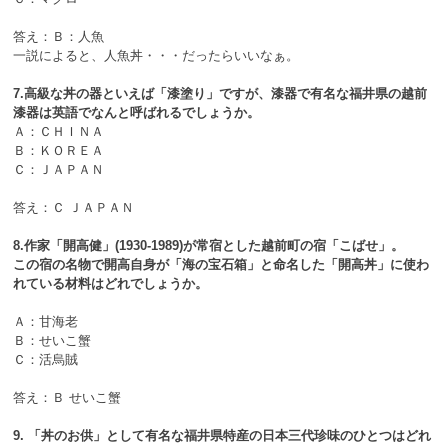
答え：Ｂ：人魚
一説によると、人魚丼・・・だったらいいなぁ。
7.高級な丼の器といえば「漆塗り」ですが、漆器で有名な福井県の越前
漆器は英語でなんと呼ばれるでしょうか。
Ａ：ＣＨＩＮＡ
Ｂ：ＫＯＲＥＡ
Ｃ：ＪＡＰＡＮ
答え：Ｃ ＪＡＰＡＮ
8.作家「開高健」(1930-1989)が常宿とした越前町の宿「こばせ」。
この宿の名物で開高自身が「海の宝石箱」と命名した「開高丼」に使わ
れている材料はどれでしょうか。
Ａ：甘海老
Ｂ：せいこ蟹
Ｃ：活烏賊
答え：Ｂ せいこ蟹
9. 「丼のお供」として有名な福井県特産の日本三代珍味のひとつはどれ