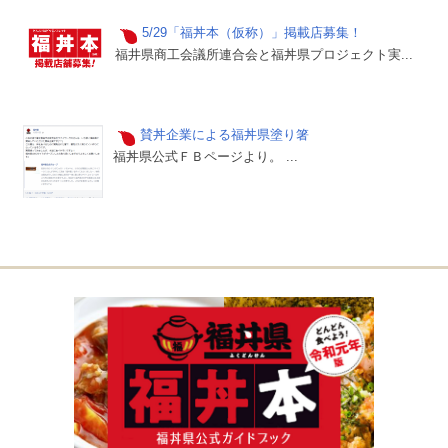
5/29「福丼本（仮称）」掲載店募集！
福井県商工会議所連合会と福丼県プロジェクト実...
賛丼企業による福丼県塗り箸
福丼県公式ＦＢページより。 ...