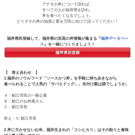
アナタが丼について語れば、
すべての人が福井県を訪れ、
丼を食べたくなるでしょう。
どうぞその丼の知識と愛を万民に向けて語ってください！
福丼県民登録して、福井県の至高の丼情報が集まる『
福丼データベー
ス
』を一緒につくりましょう！
【 答え合わせ 】
1.福井のソウルフード「ソースかつ丼」を手軽に持ち歩きながら
食べられることで人気の「サバエドッグ」。名付け親は誰でしょうか。
Ａ：鯖江市民の一般公募
Ｂ：鯖江のお肉屋さん
Ｃ：鯖江市長
答え：Ｃ 鯖江市長
2.丼に欠かせないお米。福井生まれの「コシヒカリ」はその粘りと食味