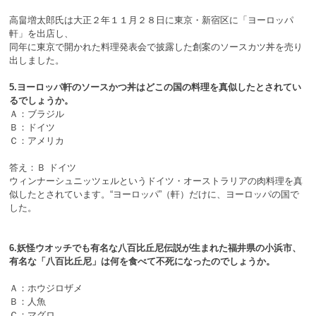
高畠増太郎氏は大正２年１１月２８日に東京・新宿区に「ヨーロッパ
軒」を出店し、
同年に東京で開かれた料理発表会で披露した創案のソースカツ丼を売り
出しました。
5.ヨーロッパ軒のソースかつ丼はどこの国の料理を真似したとされてい
るでしょうか。
Ａ：ブラジル
Ｂ：ドイツ
Ｃ：アメリカ
答え：Ｂ ドイツ
ウィンナーシュニッツェルというドイツ・オーストラリアの肉料理を真
似したとされています。“ヨーロッパ”（軒）だけに、ヨーロッパの国で
した。
6.妖怪ウオッチでも有名な八百比丘尼伝説が生まれた福井県の小浜市、
有名な「八百比丘尼」は何を食べて不死になったのでしょうか。
Ａ：ホウジロザメ
Ｂ：人魚
Ｃ：マグロ